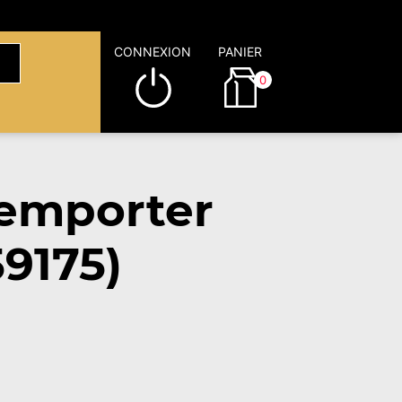
CONNEXION
PANIER
0
emporter
9175)