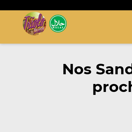
Nos San
proc