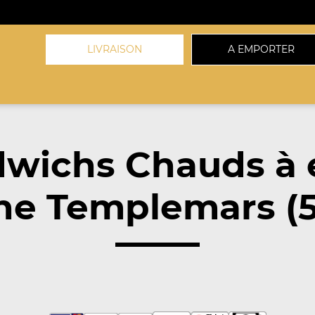
LIVRAISON
A EMPORTER
dwichs Chauds à 
he Templemars (5