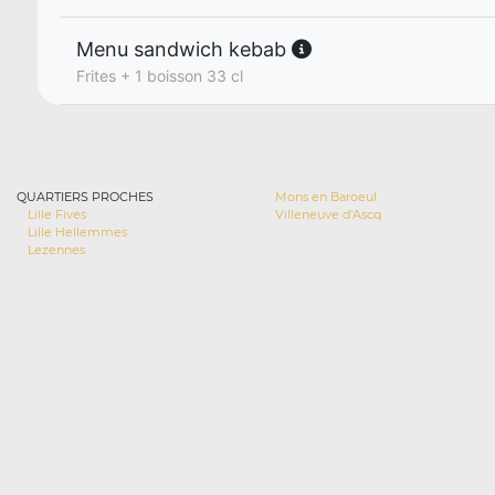
Menu sandwich kebab
Frites + 1 boisson 33 cl
QUARTIERS PROCHES
Mons en Baroeul
Lille Fives
Villeneuve d'Ascq
Lille Hellemmes
Lezennes