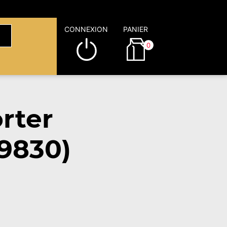
CONNEXION
PANIER
0
rter
9830)