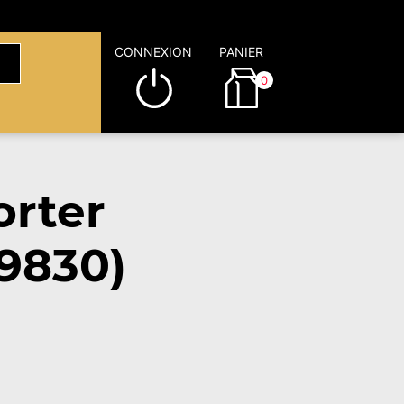
CONNEXION
PANIER
0
rter
9830)