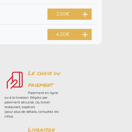
3.50
€
4.50
€
Le choix du
paiement
Paiement en ligne
ou à la livraison. Réglez par
paiement sécurisé, cb, ticket
restaurant, espèces.
(pour plus de détails, consultez les
infos)
Livraison