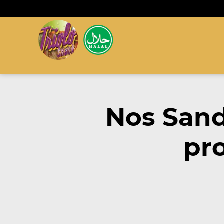
Nos San
pr