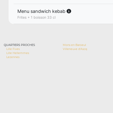
Menu sandwich kebab
Frites + 1 boisson 33 cl
QUARTIERS PROCHES
Mons en Baroeul
Lille Fives
Villeneuve d'Ascq
Lille Hellemmes
Lezennes