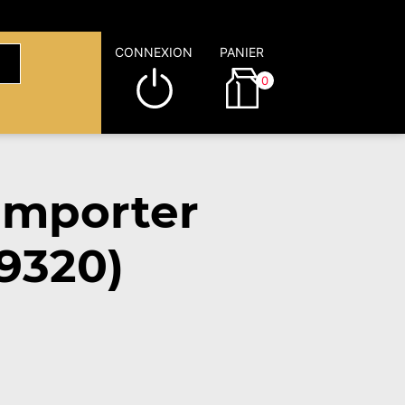
CONNEXION
PANIER
0
emporter
9320)