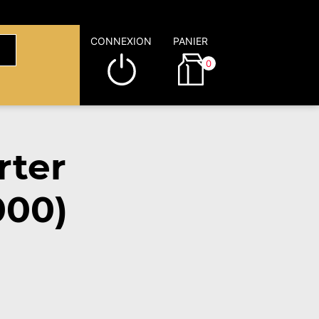
CONNEXION
PANIER
0
rter
000)