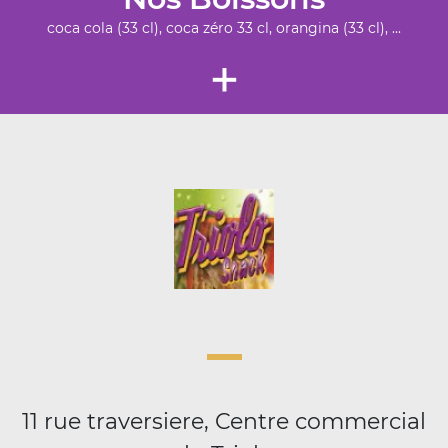
coca cola (33 cl), coca zéro 33 cl, orangina (33 cl), ...
+
11 rue traversiere, Centre commercial