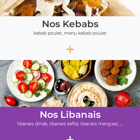
Nos Kebabs
kebab poulet, menu kebab poulet
+
Nos Libanais
libanais dinde, libanais kefta, libanais merguez, ...
+