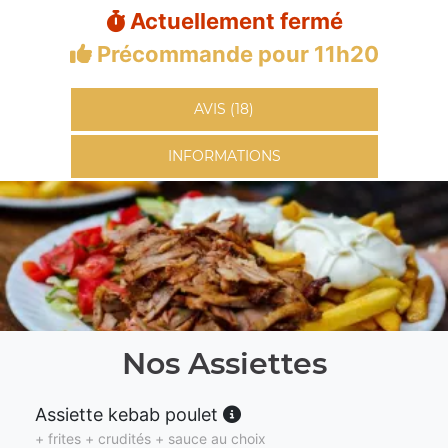
Actuellement fermé
Précommande pour 11h20
AVIS (18)
INFORMATIONS
Nos Assiettes
Assiette kebab poulet
+ frites + crudités + sauce au choix