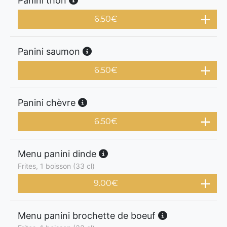
Panini thon
6.50
€
Panini saumon
6.50
€
Panini chèvre
6.50
€
Menu panini dinde
Frites, 1 boisson (33 cl)
9.00
€
Menu panini brochette de boeuf