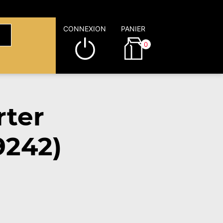
CONNEXION
PANIER
0
rter
9242)