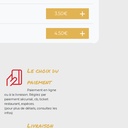
3.50
€
4.50
€
Le choix du
paiement
Paiement en ligne
ou à la livraison. Réglez par
paiement sécurisé, cb, ticket
restaurant, espèces.
(pour plus de détails, consultez les
infos)
Livraison