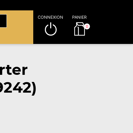
CONNEXION
PANIER
0
rter
9242)