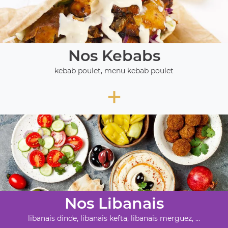
Nos Kebabs
kebab poulet, menu kebab poulet
+
Nos Libanais
libanais dinde, libanais kefta, libanais merguez, ...