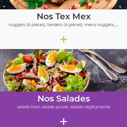
Nos Tex Mex
nuggets (6 pièces), tenders (4 pièces), menu nuggets, ...
+
Nos Salades
salade thon, salade poulet, salade végétarienne
+