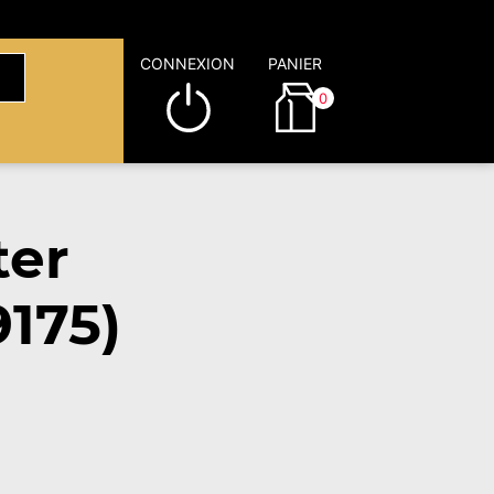
CONNEXION
PANIER
0
ter
9175)