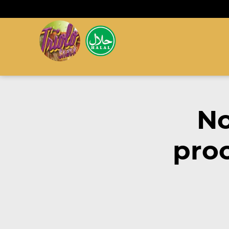
No
proc