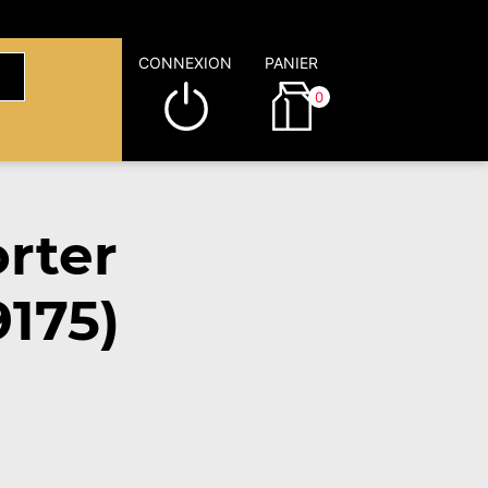
CONNEXION
PANIER
0
rter
9175)