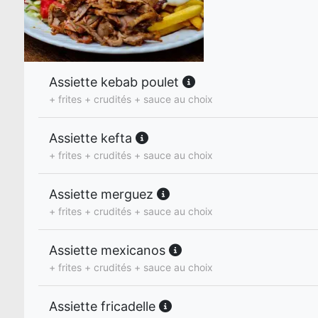
Assiette kebab poulet
+ frites + crudités + sauce au choix
Assiette kefta
+ frites + crudités + sauce au choix
Assiette merguez
+ frites + crudités + sauce au choix
Assiette mexicanos
+ frites + crudités + sauce au choix
Assiette fricadelle