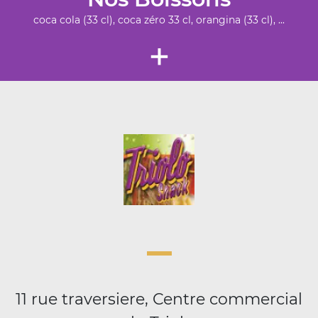
coca cola (33 cl), coca zéro 33 cl, orangina (33 cl), ...
+
11 rue traversiere, Centre commercial