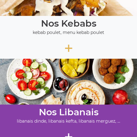
Nos Kebabs
kebab poulet, menu kebab poulet
+
Nos Libanais
libanais dinde, libanais kefta, libanais merguez, ...
+