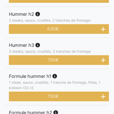
Hummer h2
2 steaks, sauce, crudités, 2 tranches de fromage
6.50
€
Hummer h3
3 steaks, sauce, crudités, 3 tranches de fromage
7.50
€
Formule hummer h1
1 steak, sauce, crudités, 1 tranche de fromage, frites, 1
boisson (33 cl)
7.50
€
Formule hummer h2