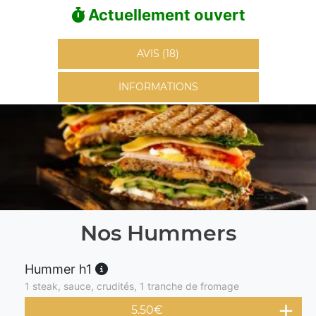
Actuellement ouvert
AVIS (18)
INFORMATIONS
Nos Hummers
Hummer h1
1 steak, sauce, crudités, 1 tranche de fromage
5.50
€