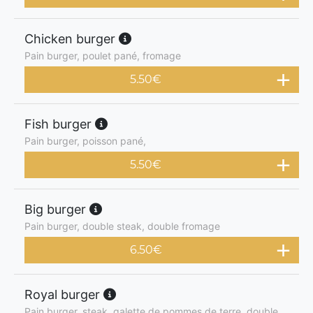
Chicken burger
Pain burger, poulet pané, fromage
5.50
€
Fish burger
Pain burger, poisson pané,
5.50
€
Big burger
Pain burger, double steak, double fromage
6.50
€
Royal burger
Pain burger, steak, galette de pommes de terre, double