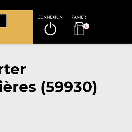
CONNEXION
PANIER
0
rter
ères (59930)