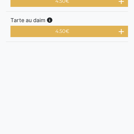
4.50
€
Tarte au daim
4.50
€