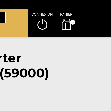
CONNEXION
PANIER
0
ter
(59000)