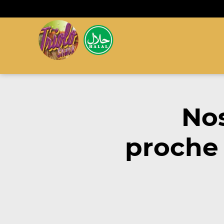
No
proche