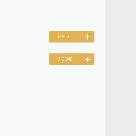
6.50
€
9.00
€