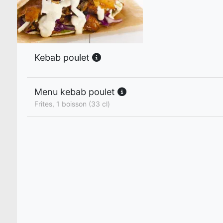
Kebab poulet
Menu kebab poulet
Frites, 1 boisson (33 cl)