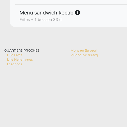
Menu sandwich kebab
Frites + 1 boisson 33 cl
QUARTIERS PROCHES
Mons en Baroeul
Lille Fives
Villeneuve d'Ascq
Lille Hellemmes
Lezennes