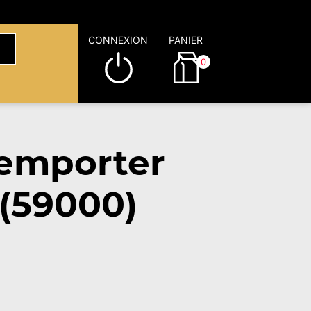
CONNEXION
PANIER
0
emporter
(59000)