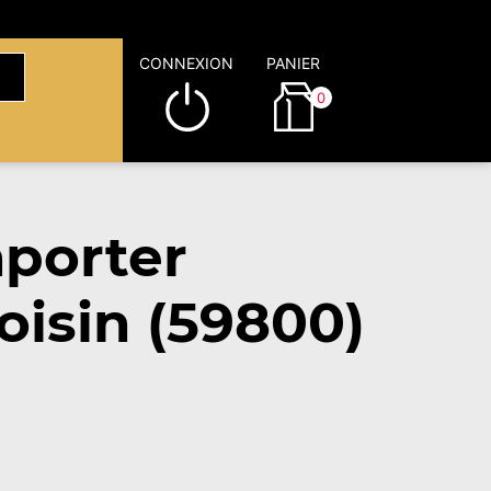
CONNEXION
PANIER
0
porter
oisin (59800)